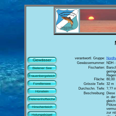
verantwortl. Gruppe:
Nordh
Gewässernummer:
NDH -
Fischarten:
Barsch
gerin
Regenb
Fläche:
80,00 
Grösste Tiefe:
32 m
Durchschn. Tiefe:
?,?? 
Beschreibung:
Diese
in de
gleic
Plötze
vermu
zur nö