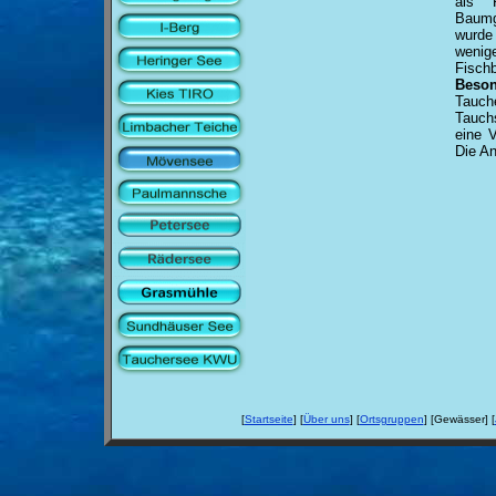
als 
Baumg
wurde
wenig
Fischb
Beson
Tauch
Tauch
eine V
Die An
[
Startseite
] [
Über uns
] [
Ortsgruppen
] [Gewässer] [