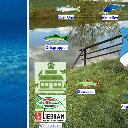
Über Uns
Aktuelles
Ortsgruppen
Gewässer
Angl
Weitere Links