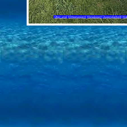
[
Über uns
] [
Ortsgruppen
] [
Gewässer
] [
Jugendarbeit
] [
Gä