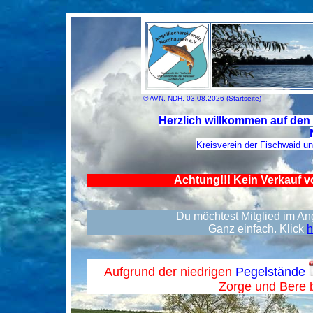
© AVN, NDH, 03.08.2026 (Startseite)
Herzlich willkommen auf den 
Kreisverein der Fischwaid u
Achtung!!! Kein Verkauf v
Du möchtest Mitglied im A
Ganz einfach. Klick
h
Aufgrund der niedrigen
Pegelstände
Zorge und Bere b