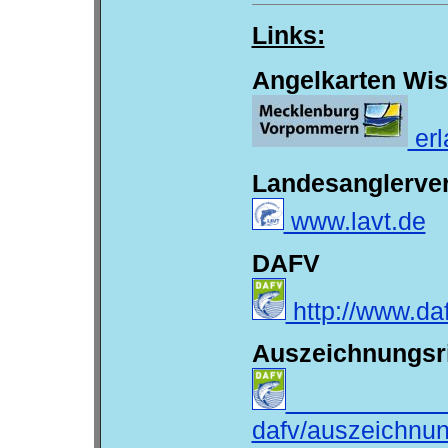
Links:
Angelkarten Wi
erl
Landesanglerver
www.lavt.de
DAFV
http://www.da
Auszeichnungsri
http://ww
dafv/auszeichnung