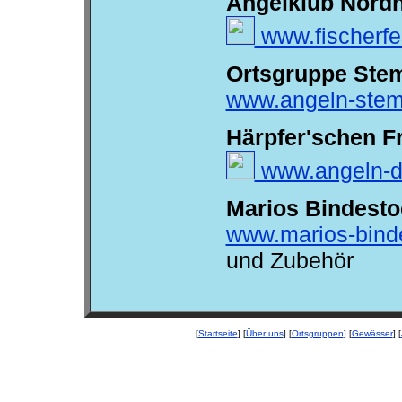
Angelklub Nordh
www.fischerfe
Ortsgruppe Ste
www.angeln-stem
Härpfer'schen F
www.angeln-d
Marios Bindesto
www.marios-bind
und Zubehör
[
Startseite
] [
Über uns
] [
Ortsgruppen
] [
Gewässer
] [