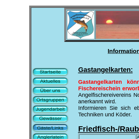
Informatio
Gastangelkarten:
Gastangelkarten kö
Fischereischein erwor
Angelfischereivereins N
anerkannt wird.
Informieren Sie sich e
Techniken und Köder.
Friedfisch-/Rau
A